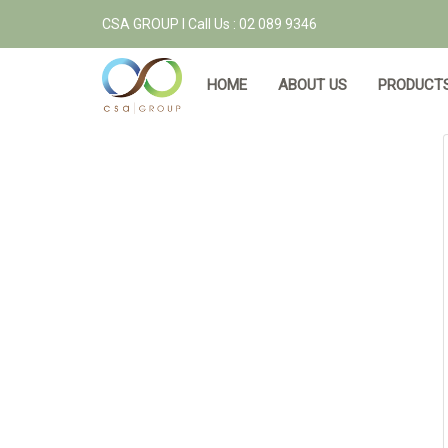
CSA GROUP l Call Us : 02 089 9346
HOME
ABOUT US
PRODUCTS