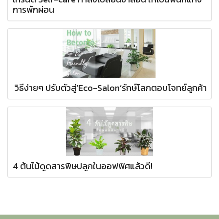
การพักผ่อน
วิธีง่ายๆ ปรับตัวสู่‘Eco-Salon’รักษ์โลกตอบโจทย์ลูกค้า
4 ต้นไม้ดูดสารพิษปลูกในออฟฟิศแล้วดี!